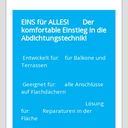
EINS für ALLES!
Der
komfortable Einstieg in die
Abdichtungstechnik!
Entwickelt für: für Balkone und
Terrassen
Geeignet für: alle Anschlüsse
auf Flachdächern
Lösung
für: Reparaturen in der
Fläche